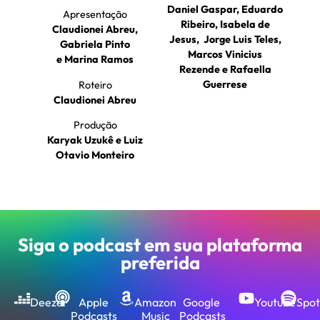
Daniel Gaspar, Eduardo
Apresentação
Ribeiro, Isabela de
Claudionei Abreu,
Jesus, Jorge Luis Teles,
Gabriela Pinto
Marcos Vinicius
e Marina Ramos
Rezende e Rafaella
Guerrese
Roteiro
Claudionei Abreu
Produção
Karyak Uzukê e Luiz
Otavio Monteiro
Siga o podcast em sua plataforma
preferida
Deezer
Apple
Amazon
Google
Youtube
Spot
Podcasts
Music
Podcasts