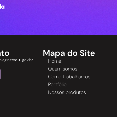
da
ato
Mapa do Site
ag.niteroi.rj.gov.br
Home
Quem somos
Como trabalhamos
Portfólio
Nossos produtos