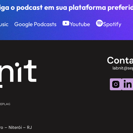
iga o podcast em sua plataforma preferi
sic
Google Podcasts
Youtube
Spotify
Cont
labnit@sepl
ro – Niterói – RJ